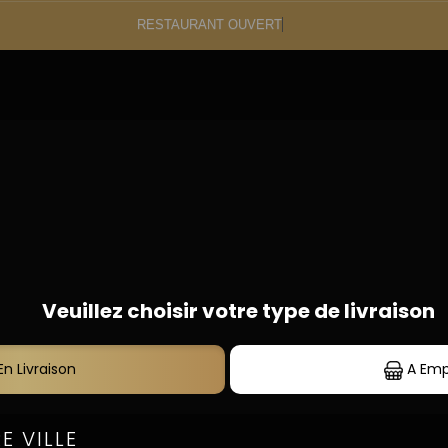
RESTAURANT OUVERT
 Carte
S
09.87.45.64.20
PÂTES