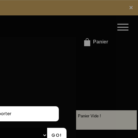
x
×
e connecter / S'inscrire
Panier
Panier Vide !