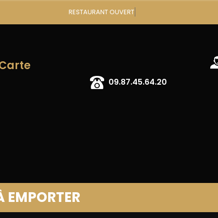
RESTAURANT
 Carte
09.87.45.64.20
À EMPORTER