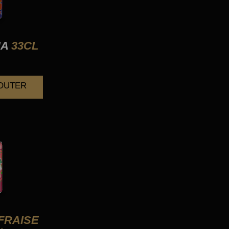
NA
33CL
JOUTER
FRAISE