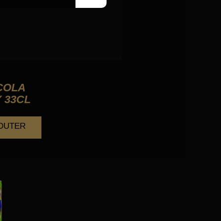
COLA
 33CL
JOUTER