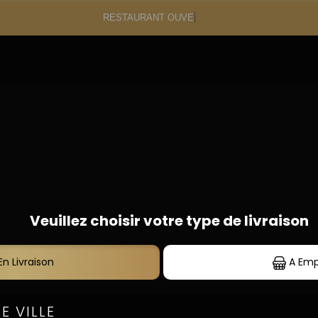
RES
 Carte
09.87.45.64.20
S
BOISSONS