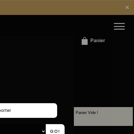
x
×
e connecter / S'inscrire
Panier
Panier Vide !