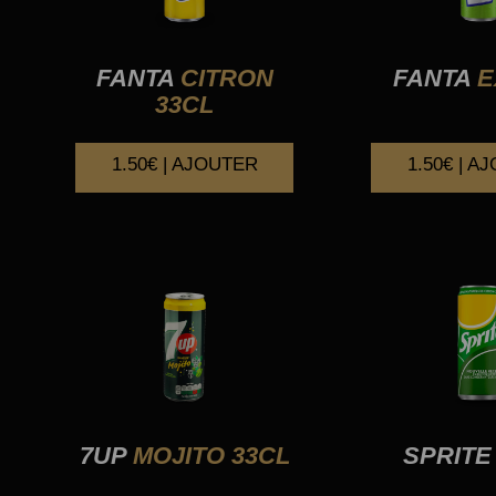
FANTA
CITRON
FANTA
E
33CL
1.50€ | AJOUTER
1.50€ | A
7UP
MOJITO 33CL
SPRITE