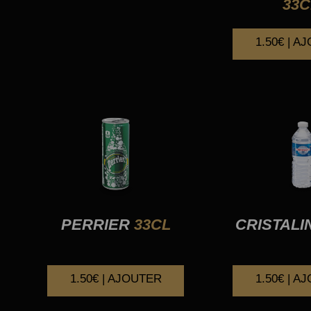
33C
1.50€ | A
PERRIER
33CL
CRISTALI
1.50€ | AJOUTER
1.50€ | A