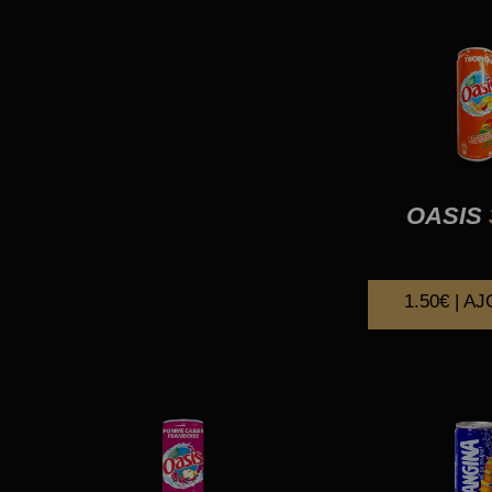
OASIS
1.50€ | A