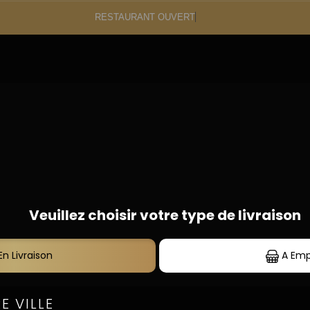
RESTAURANT OUVERT
 Carte
S
09.87.45.64.20
TACOS