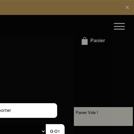
x
×
e connecter / S'inscrire
Panier
Panier Vide !