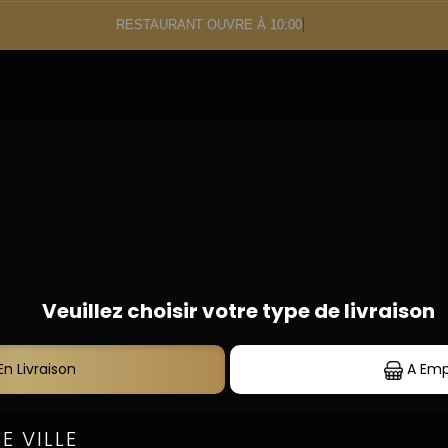
RESTAURANT OUVRE À 10:00
 Carte
S
09.87.45.64.20
DESSERTS