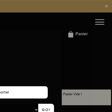
x
×
e connecter / S'inscrire
Panier
Panier Vide !